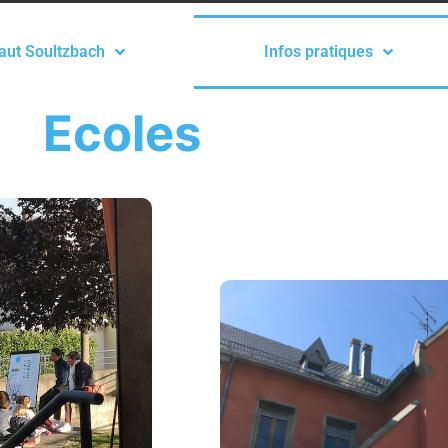
aut Soultzbach
Infos pratiques
Ecoles