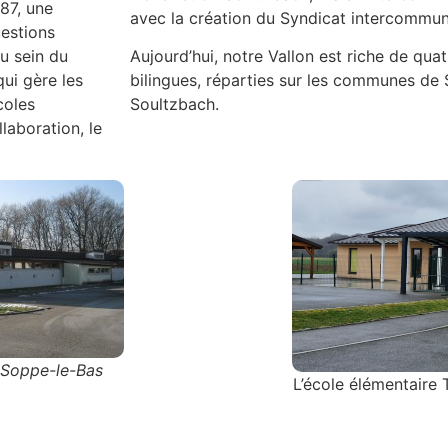
87, une
avec la création du Syndicat intercommun
estions
au sein du
Aujourd’hui, notre Vallon est riche de qua
ui gère les
bilingues, réparties sur les communes de
coles
Soultzbach.
laboration, le
à Soppe-le-Bas
L’école élémentair